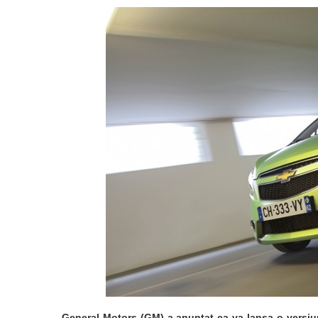
General Motors (GM) a anuntat ca va lansa o versiun