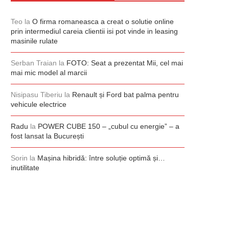
Teo
la
O firma romaneasca a creat o solutie online
prin intermediul careia clientii isi pot vinde in leasing
masinile rulate
Serban Traian
la
FOTO: Seat a prezentat Mii, cel mai
mai mic model al marcii
Nisipasu Tiberiu
la
Renault și Ford bat palma pentru
vehicule electrice
Radu
la
POWER CUBE 150 – „cubul cu energie” – a
fost lansat la București
Sorin
la
Mașina hibridă: între soluție optimă și…
inutilitate