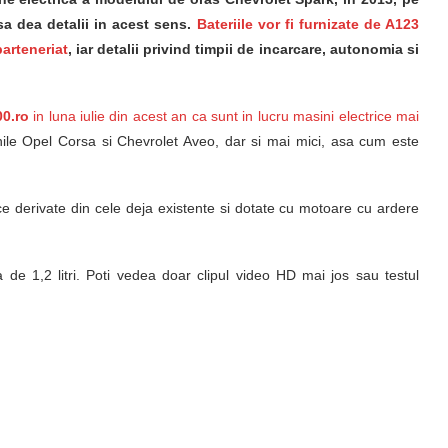
 sa dea detalii in acest sens.
Bateriile vor fi furnizate de A123
arteneriat
, iar detalii privind timpii de incarcare, autonomia si
00.ro
in luna iulie din acest an ca sunt in lucru masini electrice mai
ile Opel Corsa si Chevrolet Aveo, dar si mai mici, asa cum este
ce derivate din cele deja existente si dotate cu motoare cu ardere
e 1,2 litri. Poti vedea doar clipul video HD mai jos sau testul