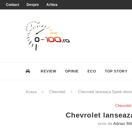
Contact
Despre
Arhiva
REVIEW
OPINIE
ECO
TOP STORY
Acasa
Chevrolet
Chevrolet lanseaza Spark electr
Chevrolet
Chevrolet lanseaza
scris de
Adrian Mi