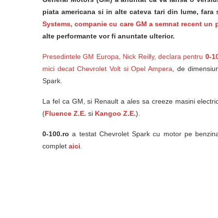
piata americana si in alte cateva tari din lume, fara
Systems, companie cu care GM a semnat recent un p
alte performante vor fi anuntate ulterior.
Presedintele GM Europa, Nick Reilly, declara pentru
0-1
mici decat Chevrolet Volt si Opel Ampera
, de dimensiun
Spark.
La fel ca GM, si Renault a ales sa creeze masini electri
(
Fluence Z.E.
si
Kangoo Z.E.
).
0-100.ro
a testat Chevrolet Spark cu motor pe benzina d
complet
aici
.