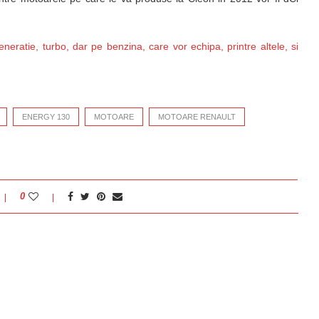
ratie, turbo, dar pe benzina, care vor echipa, printre altele, si
ENERGY 130
MOTOARE
MOTOARE RENAULT
0