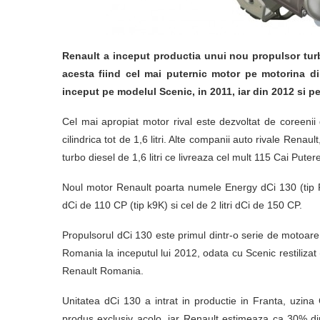
Renault a inceput productia unui nou propulsor turbo 
acesta fiind cel mai puternic motor pe motorina di
inceput pe modelul Scenic, in 2011, iar din 2012 si 
Cel mai apropiat motor rival este dezvoltat de coreenii
cilindrica tot de 1,6 litri. Alte companii auto rivale Ren
turbo diesel de 1,6 litri ce livreaza cel mult 115 Cai Puter
Noul motor Renault poarta numele Energy dCi 130 (tip R9M
dCi de 110 CP (tip k9K) si cel de 2 litri dCi de 150 CP.
Propulsorul dCi 130 este primul dintr-o serie de motoare
Romania la inceputul lui 2012, odata cu Scenic restilizat (fac
Renault Romania.
Unitatea dCi 130 a intrat in productie in Franta, uzina
produs exclusiv acolo, iar Renault estimeaza ca 30% di