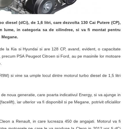
diesel (dCi), de 1,6 litri, care dezvolta 130 Cai Putere (CP),
n lume, in categoria sa de cilindree, si va fi montat pentru
pe Megane.
 de la Kia si Hyundai si are 128 CP, avand, evident, o capacitate
ault, precum PSA Peugeot Citroen si Ford, au pe masinile lor motoare
e.
) si vine sa umple locul dintre motorul turbo diesel de 1,5 litri
 de noua generatie, care poarta indicativul Energy, si va ajunge in
elift), iar ulterior va fi disponibil si pe Megane, potrivit oficialilor
 Cleon a Renault, in care lucreaza 450 de angajati. Motorul va fi
ntre motoarele pe care le va produse la Cleon in 2012 vor fi dCi