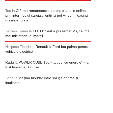
Teo
la
O firma romaneasca a creat o solutie online
prin intermediul careia clientii isi pot vinde in leasing
masinile rulate
Serban Traian
la
FOTO: Seat a prezentat Mii, cel mai
mai mic model al marcii
Nisipasu Tiberiu
la
Renault și Ford bat palma pentru
vehicule electrice
Radu
la
POWER CUBE 150 – „cubul cu energie” – a
fost lansat la București
Sorin
la
Mașina hibridă: între soluție optimă și…
inutilitate