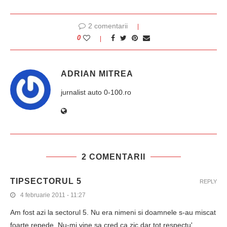
2 comentarii
0
ADRIAN MITREA
jurnalist auto 0-100.ro
2 COMENTARII
TIPSECTORUL 5
REPLY
4 februarie 2011 - 11:27
Am fost azi la sectorul 5. Nu era nimeni si doamnele s-au miscat
foarte repede. Nu-mi vine sa cred ca zic dar tot respectu'…