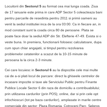
Locuitorii din
Sectorul 5
au format cea mai lunga coada. Ziua
de 17 ianuarie este prima in care ADP Sector 5 coleacteaza bani
pentru parcarile de resedinta pentru 2011 si primii oameni au
venit la sediul institutiei inca de la ora 03:00. Ca in fiecare an, in
mod constant sunt la coada circa 80 de persoane. Plata se
poate face doar la sediul ADP din Str. Elefterie 47-49. Exista si o
veste buna. In premiera, functionarii folosesc calculatoare, dupa
cum spun chiar angajatii, si timpul pentru rezolvarea
problemelor cetatenilor a scazut de la 10-15 minute de
persoana la la circa 2-3 minute.
Cei care locuiesc in
Sectorul 6
au la dispozitie cele mai multe
cai de a-si plati locul de parcare: direct la ghiseele centrelor de
incasare impozite si taxe ale Serviciului Public pentru Finante
Publice Locale Sector 6 din raza de domiciliu a contribuabilului;
prin utilizarea cardurilor (prin POS); online, dar si prin cele opt
infochioscuri (tot pe baza cardurilor), amplasate in marile centre
comerciale din sector: Plaza Romania, Cotroceni Parc, Selgros