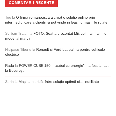
COMENTARII RECENTE
Teo
la
O firma romaneasca a creat o solutie online prin
intermediul careia clientii isi pot vinde in leasing masinile rulate
Serban Traian
la
FOTO: Seat a prezentat Mii, cel mai mai mic
model al marcii
Nisipasu Tiberiu
la
Renault și Ford bat palma pentru vehicule
electrice
Radu
la
POWER CUBE 150 – „cubul cu energie” – a fost lansat
la București
Sorin
la
Mașina hibridă: între soluție optimă și… inutilitate