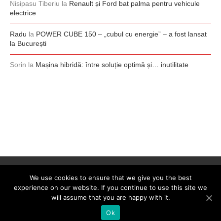
Nisipasu Tiberiu
la
Renault și Ford bat palma pentru vehicule
electrice
Radu
la
POWER CUBE 150 – „cubul cu energie” – a fost lansat
la București
Sorin
la
Mașina hibridă: între soluție optimă și… inutilitate
We use cookies to ensure that we give you the best
experience on our website. If you continue to use this site we
will assume that you are happy with it.
Ok
@2008-2026 - 0-100.ro. All Right Reserved. Designed by
0-100.ro