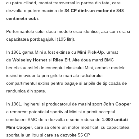
cu patru cilindri, montat transversal in partea din fata, care
dezvolta o putere maxima de
34 CP dintr-un motor de 848
centimetri cubi
.
Performantele celor doua modele erau identice, asa cum era si
capacitatea portbagajului (195 litri).
In 1961 gama Mini a fost extinsa cu
Mini Pick-Up
, urmat
de
Wolseley Hornet
si
Riley Elf
. Alte doua marci BMC
beneficiau astfel de conceptul clasicului Mini, ambele modele
iesind in evidenta prin grilele mari ale radiatorului,
compartimentul extins pentru bagaje si aripile de tip coada de
randunica din spate.
In 1961, inginerul si producatorul de masini sport
John Cooper
a remarcat potentialul sportiv al Mini si a primit acceptul
conducerii BMC de a dezvolta o serie redusa de
1.000 unitati
Mini Cooper
, care sa ofere un motor modificat, cu capacitatea
sporita la un litru si care sa dezvolte 55 CP.