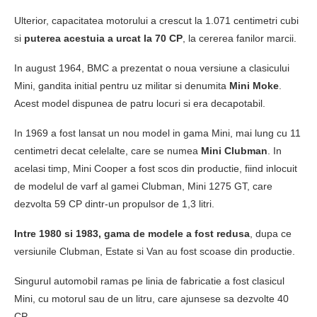
Ulterior, capacitatea motorului a crescut la 1.071 centimetri cubi
si
puterea acestuia a urcat la 70 CP
, la cererea fanilor marcii.
In august 1964, BMC a prezentat o noua versiune a clasicului
Mini, gandita initial pentru uz militar si denumita
Mini Moke
.
Acest model dispunea de patru locuri si era decapotabil.
In 1969 a fost lansat un nou model in gama Mini, mai lung cu 11
centimetri decat celelalte, care se numea
Mini Clubman
. In
acelasi timp, Mini Cooper a fost scos din productie, fiind inlocuit
de modelul de varf al gamei Clubman, Mini 1275 GT, care
dezvolta 59 CP dintr-un propulsor de 1,3 litri.
Intre 1980 si 1983, gama de modele a fost redusa
, dupa ce
versiunile Clubman, Estate si Van au fost scoase din productie.
Singurul automobil ramas pe linia de fabricatie a fost clasicul
Mini, cu motorul sau de un litru, care ajunsese sa dezvolte 40
CP.