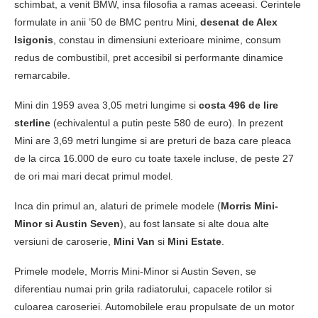
schimbat, a venit BMW, insa filosofia a ramas aceeasi. Cerintele
formulate in anii ’50 de BMC pentru Mini,
desenat de Alex
Isigonis
, constau in dimensiuni exterioare minime, consum
redus de combustibil, pret accesibil si performante dinamice
remarcabile.
Mini din 1959 avea 3,05 metri lungime si
costa 496 de lire
sterline
(echivalentul a putin peste 580 de euro). In prezent
Mini are 3,69 metri lungime si are preturi de baza care pleaca
de la circa 16.000 de euro cu toate taxele incluse, de peste 27
de ori mai mari decat primul model.
Inca din primul an, alaturi de primele modele (
Morris Mini-
Minor si Austin Seven
), au fost lansate si alte doua alte
versiuni de caroserie,
Mini Van
si
Mini Estate
.
Primele modele, Morris Mini-Minor si Austin Seven, se
diferentiau numai prin grila radiatorului, capacele rotilor si
culoarea caroseriei. Automobilele erau propulsate de un motor