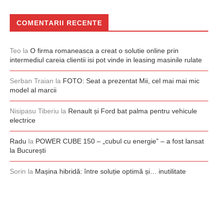
COMENTARII RECENTE
Teo
la
O firma romaneasca a creat o solutie online prin
intermediul careia clientii isi pot vinde in leasing masinile rulate
Serban Traian
la
FOTO: Seat a prezentat Mii, cel mai mai mic
model al marcii
Nisipasu Tiberiu
la
Renault și Ford bat palma pentru vehicule
electrice
Radu
la
POWER CUBE 150 – „cubul cu energie” – a fost lansat
la București
Sorin
la
Mașina hibridă: între soluție optimă și… inutilitate