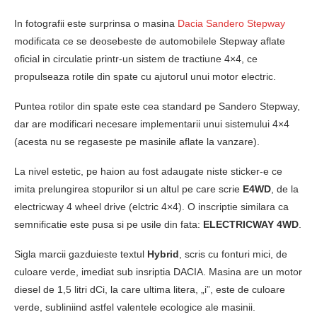
In fotografii este surprinsa o masina
Dacia Sandero Stepway
modificata ce se deosebeste de automobilele Stepway aflate
oficial in circulatie printr-un sistem de tractiune 4×4, ce
propulseaza rotile din spate cu ajutorul unui motor electric.
Puntea rotilor din spate este cea standard pe Sandero Stepway,
dar are modificari necesare implementarii unui sistemului 4×4
(acesta nu se regaseste pe masinile aflate la vanzare).
La nivel estetic, pe haion au fost adaugate niste sticker-e ce
imita prelungirea stopurilor si un altul pe care scrie
E4WD
, de la
electricway 4 wheel drive (elctric 4×4). O inscriptie similara ca
semnificatie este pusa si pe usile din fata:
ELECTRICWAY 4WD
.
Sigla marcii gazduieste textul
Hybrid
, scris cu fonturi mici, de
culoare verde, imediat sub insriptia DACIA. Masina are un motor
diesel de 1,5 litri dCi, la care ultima litera, „i”, este de culoare
verde, subliniind astfel valentele ecologice ale masinii.