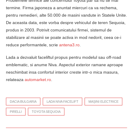
Problemele tehnice ale concernului Toyota par sa nu se mai
termine. Firma japoneza a anuntat miercuri ca va rechema,
pentru remedieri, alte 50.000 de masini vandute in Statele Unite.
De aceasta data, este vorba despre vehiculul de teren Sequoia,
produs in 2003. Potrivit comunicatului firmei, sistemul de
stabilizare al masinii se poate activa in mod nedorit, ceea ce-i
reduce performantele, scrie
antena3.ro
.
Lada a dezvaluit faceliftul propus pentru modelul sau off-road
emblematic, si anume Niva. Aspectul exterior ramane aproape
neschimbat insa confortul interior creste intr-o mica masura,
relateaza
automarket.ro
.
DACIA BULGARIA
LADA NIVA FACELIFT
MAȘINI ELECTRICE
PIRELLI
TOYOTA SEQUOIA