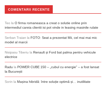
COMENTARII RECENTE
Teo
la
O firma romaneasca a creat o solutie online prin
intermediul careia clientii isi pot vinde in leasing masinile rulate
Serban Traian
la
FOTO: Seat a prezentat Mii, cel mai mai mic
model al marcii
Nisipasu Tiberiu
la
Renault și Ford bat palma pentru vehicule
electrice
Radu
la
POWER CUBE 150 – „cubul cu energie” – a fost lansat
la București
Sorin
la
Mașina hibridă: între soluție optimă și… inutilitate