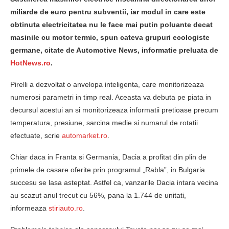
miliarde de euro pentru subventii, iar modul in care este
obtinuta electricitatea nu le face mai putin poluante decat
masinile cu motor termic, spun cateva grupuri ecologiste
germane, citate de Automotive News, informatie preluata de
HotNews.ro
.
Pirelli a dezvoltat o anvelopa inteligenta, care monitorizeaza
numerosi parametri in timp real. Aceasta va debuta pe piata in
decursul acestui an si monitorizeaza informatii pretioase precum
temperatura, presiune, sarcina medie si numarul de rotatii
efectuate, scrie
automarket.ro
.
Chiar daca in Franta si Germania, Dacia a profitat din plin de
primele de casare oferite prin programul „Rabla”, in Bulgaria
succesu se lasa asteptat. Astfel ca, vanzarile Dacia intara vecina
au scazut anul trecut cu 56%, pana la 1.744 de unitati,
informeaza
stiriauto.ro
.