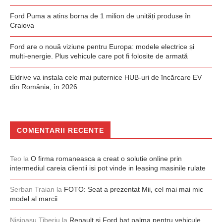
Ford Puma a atins borna de 1 milion de unități produse în
Craiova
Ford are o nouă viziune pentru Europa: modele electrice și
multi-energie. Plus vehicule care pot fi folosite de armată
Eldrive va instala cele mai puternice HUB-uri de încărcare EV
din România, în 2026
COMENTARII RECENTE
Teo
la
O firma romaneasca a creat o solutie online prin
intermediul careia clientii isi pot vinde in leasing masinile rulate
Serban Traian
la
FOTO: Seat a prezentat Mii, cel mai mai mic
model al marcii
Nisipasu Tiberiu
la
Renault și Ford bat palma pentru vehicule