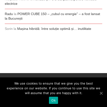
electrice
Radu
la
POWER CUBE 150 – „cubul cu energie” – a fost lansat
la București
Sorin
la
Mașina hibridă: între soluție optimă și… inutilitate
We use cookies to ensure that we give you the best
experience on our website. If you continue to use this site we
will assume that you are happy with it.
Ok
@2008-2026 - 0-100.ro. All Right Reserved. Designed by
0-100.ro