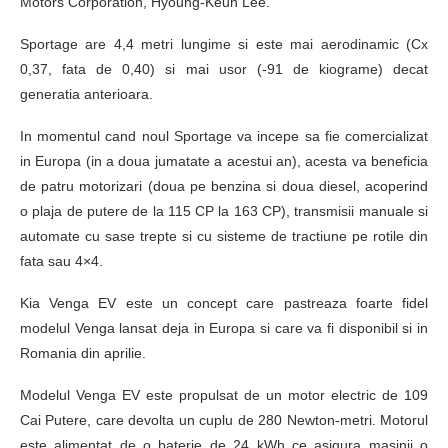
Motors Corporation, Hyoung-Keun Lee.
Sportage are 4,4 metri lungime si este mai aerodinamic (Cx
0,37, fata de 0,40) si mai usor (-91 de kiograme) decat
generatia anterioara.
In momentul cand noul Sportage va incepe sa fie comercializat
in Europa (in a doua jumatate a acestui an), acesta va beneficia
de patru motorizari (doua pe benzina si doua diesel, acoperind
o plaja de putere de la 115 CP la 163 CP), transmisii manuale si
automate cu sase trepte si cu sisteme de tractiune pe rotile din
fata sau 4×4.
Kia Venga EV este un concept care pastreaza foarte fidel
modelul Venga lansat deja in Europa si care va fi disponibil si in
Romania din aprilie.
Modelul Venga EV este propulsat de un motor electric de 109
Cai Putere, care devolta un cuplu de 280 Newton-metri. Motorul
este alimentat de o baterie de 24 kWh ce asigura masinii o