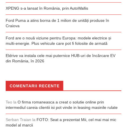
XPENG s-a lansat în România, prin AutoWallis
Ford Puma a atins borna de 1 milion de unități produse în
Craiova
Ford are o nouă viziune pentru Europa: modele electrice și
multi-energie. Plus vehicule care pot fi folosite de armată
Eldrive va instala cele mai puternice HUB-uri de încărcare EV
din România, în 2026
COMENTARII RECENTE
Teo
la
O firma romaneasca a creat o solutie online prin
intermediul careia clientii isi pot vinde in leasing masinile rulate
Serban Traian
la
FOTO: Seat a prezentat Mii, cel mai mai mic
model al marcii