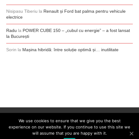
Nisipasu Tiberiu
la
Renault și Ford bat palma pentru vehicule
electrice
Radu
la
POWER CUBE 150 – „cubul cu energie” – a fost lansat
la București
Sorin
la
Mașina hibridă: între soluție optimă și… inutilitate
We use cookies to ensure that we give you the best
experience on our website. If you continue to use this site we
will assume that you are happy with it.