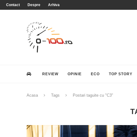
Contact
Despre
Arhiva
REVIEW
OPINIE
ECO
TOP STORY
Acasa
Tags
Postari taguite cu "C3"
T