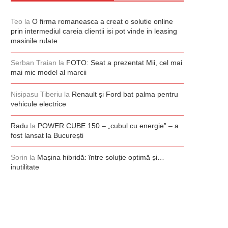
Teo
la
O firma romaneasca a creat o solutie online
prin intermediul careia clientii isi pot vinde in leasing
masinile rulate
Serban Traian
la
FOTO: Seat a prezentat Mii, cel mai
mai mic model al marcii
Nisipasu Tiberiu
la
Renault și Ford bat palma pentru
vehicule electrice
Radu
la
POWER CUBE 150 – „cubul cu energie” – a
fost lansat la București
Sorin
la
Mașina hibridă: între soluție optimă și…
inutilitate