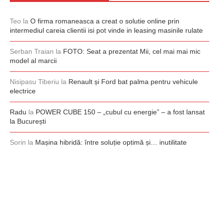
Teo
la
O firma romaneasca a creat o solutie online prin
intermediul careia clientii isi pot vinde in leasing masinile rulate
Serban Traian
la
FOTO: Seat a prezentat Mii, cel mai mai mic
model al marcii
Nisipasu Tiberiu
la
Renault și Ford bat palma pentru vehicule
electrice
Radu
la
POWER CUBE 150 – „cubul cu energie” – a fost lansat
la București
Sorin
la
Mașina hibridă: între soluție optimă și… inutilitate