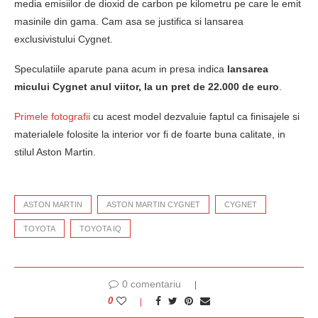
media emisiilor de dioxid de carbon pe kilometru pe care le emit
masinile din gama. Cam asa se justifica si lansarea
exclusivistului Cygnet.
Speculatiile aparute pana acum in presa indica
lansarea
micului Cygnet anul viitor, la un pret de 22.000 de euro
.
Primele fotografii
cu acest model dezvaluie faptul ca finisajele si
materialele folosite la interior vor fi de foarte buna calitate, in
stilul Aston Martin.
ASTON MARTIN
ASTON MARTIN CYGNET
CYGNET
TOYOTA
TOYOTA IQ
0 comentariu
0