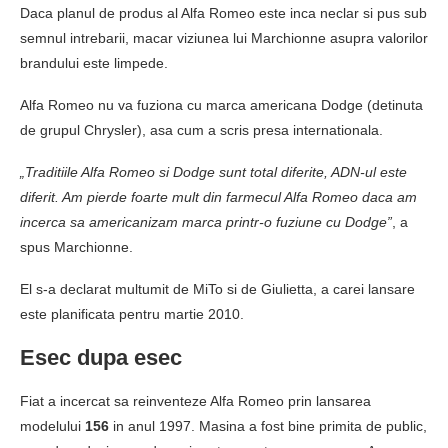
Daca planul de produs al Alfa Romeo este inca neclar si pus sub
semnul intrebarii, macar viziunea lui Marchionne asupra valorilor
brandului este limpede.
Alfa Romeo nu va fuziona cu marca americana Dodge (detinuta
de grupul Chrysler), asa cum a scris presa internationala.
„Traditiile Alfa Romeo si Dodge sunt total diferite, ADN-ul este
diferit. Am pierde foarte mult din farmecul Alfa Romeo daca am
incerca sa americanizam marca printr-o fuziune cu Dodge”
, a
spus Marchionne.
El s-a declarat multumit de MiTo si de Giulietta, a carei lansare
este planificata pentru martie 2010.
Esec dupa esec
Fiat a incercat sa reinventeze Alfa Romeo prin lansarea
modelului
156
in anul 1997. Masina a fost bine primita de public,