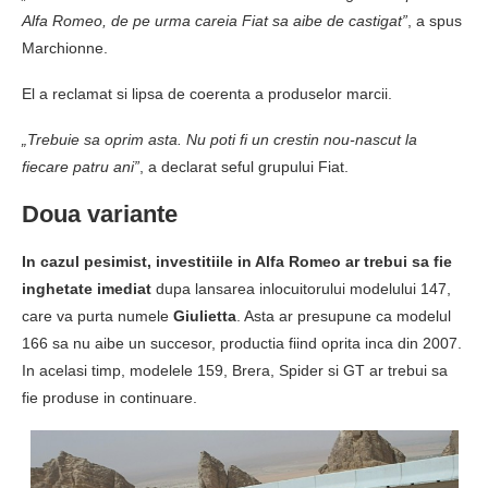
Alfa Romeo, de pe urma careia Fiat sa aibe de castigat”
, a spus
Marchionne.
El a reclamat si lipsa de coerenta a produselor marcii.
„Trebuie sa oprim asta. Nu poti fi un crestin nou-nascut la
fiecare patru ani”
, a declarat seful grupului Fiat.
Doua variante
In cazul pesimist, investitiile in Alfa Romeo ar trebui sa fie
inghetate imediat
dupa lansarea inlocuitorului modelului 147,
care va purta numele
Giulietta
. Asta ar presupune ca modelul
166 sa nu aibe un succesor, productia fiind oprita inca din 2007.
In acelasi timp, modelele 159, Brera, Spider si GT ar trebui sa
fie produse in continuare.