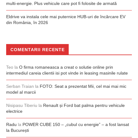
multi-energie. Plus vehicule care pot fi folosite de armată
Eldrive va instala cele mai puternice HUB-uri de încărcare EV
din România, în 2026
COMENTARII RECENTE
Teo
la
O firma romaneasca a creat o solutie online prin
intermediul careia clientii isi pot vinde in leasing masinile rulate
Serban Traian
la
FOTO: Seat a prezentat Mii, cel mai mai mic
model al marcii
Nisipasu Tiberiu
la
Renault și Ford bat palma pentru vehicule
electrice
Radu
la
POWER CUBE 150 – „cubul cu energie” – a fost lansat
la București