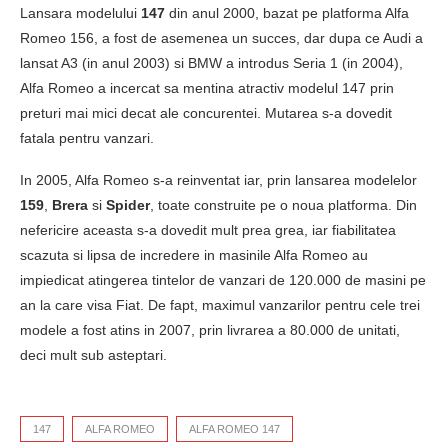
Lansara modelului
147
din anul 2000, bazat pe platforma Alfa
Romeo 156, a fost de asemenea un succes, dar dupa ce Audi a
lansat A3 (in anul 2003) si BMW a introdus Seria 1 (in 2004),
Alfa Romeo a incercat sa mentina atractiv modelul 147 prin
preturi mai mici decat ale concurentei. Mutarea s-a dovedit
fatala pentru vanzari.
In 2005, Alfa Romeo s-a reinventat iar, prin lansarea modelelor
159
,
Brera
si
Spider
, toate construite pe o noua platforma. Din
nefericire aceasta s-a dovedit mult prea grea, iar fiabilitatea
scazuta si lipsa de incredere in masinile Alfa Romeo au
impiedicat atingerea tintelor de vanzari de 120.000 de masini pe
an la care visa Fiat. De fapt, maximul vanzarilor pentru cele trei
modele a fost atins in 2007, prin livrarea a 80.000 de unitati,
deci mult sub asteptari.
147
ALFA ROMEO
ALFA ROMEO 147