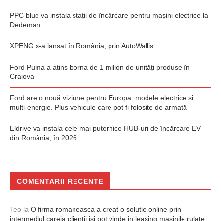
PPC blue va instala stații de încărcare pentru mașini electrice la
Dedeman
XPENG s-a lansat în România, prin AutoWallis
Ford Puma a atins borna de 1 milion de unități produse în
Craiova
Ford are o nouă viziune pentru Europa: modele electrice și
multi-energie. Plus vehicule care pot fi folosite de armată
Eldrive va instala cele mai puternice HUB-uri de încărcare EV
din România, în 2026
COMENTARII RECENTE
Teo
la
O firma romaneasca a creat o solutie online prin
intermediul careia clientii isi pot vinde in leasing masinile rulate