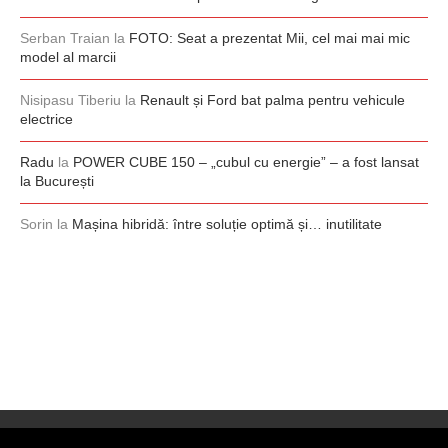
Serban Traian
la
FOTO: Seat a prezentat Mii, cel mai mai mic
model al marcii
Nisipasu Tiberiu
la
Renault și Ford bat palma pentru vehicule
electrice
Radu
la
POWER CUBE 150 – „cubul cu energie” – a fost lansat
la București
Sorin
la
Mașina hibridă: între soluție optimă și… inutilitate