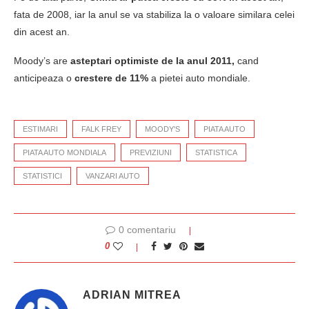
fata de 2008, iar la anul se va stabiliza la o valoare similara celei
din acest an.
Moody’s are
asteptari optimiste de la anul 2011,
cand
anticipeaza o
crestere de 11%
a pietei auto mondiale.
ESTIMARI
FALK FREY
MOODY'S
PIATA AUTO
PIATA AUTO MONDIALA
PREVIZIUNI
STATISTICA
STATISTICI
VANZARI AUTO
0 comentariu
0
ADRIAN MITREA