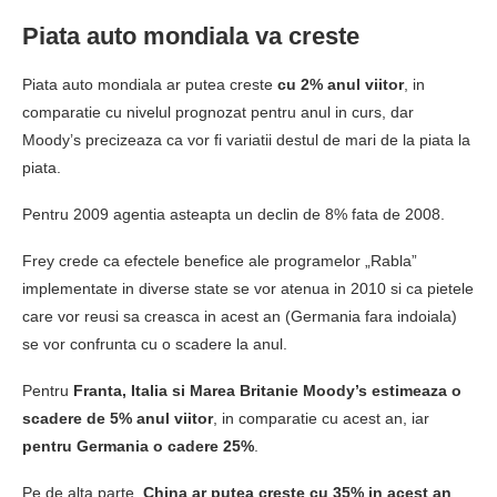
Piata auto mondiala va creste
Piata auto mondiala ar putea creste
cu 2% anul viitor
, in
comparatie cu nivelul prognozat pentru anul in curs, dar
Moody’s precizeaza ca vor fi variatii destul de mari de la piata la
piata.
Pentru 2009 agentia asteapta un declin de 8% fata de 2008.
Frey crede ca efectele benefice ale programelor „Rabla”
implementate in diverse state se vor atenua in 2010 si ca pietele
care vor reusi sa creasca in acest an (Germania fara indoiala)
se vor confrunta cu o scadere la anul.
Pentru
Franta, Italia si Marea Britanie Moody’s estimeaza o
scadere de 5% anul viitor
, in comparatie cu acest an, iar
pentru Germania o cadere 25%
.
Pe de alta parte,
China ar putea creste cu 35% in acest an
,