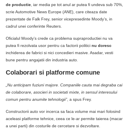
de productie
, iar media pe tot anul ar putea fi undeva sub 70%,
scrie Automotive News Europe (ANE), care citeaza date
prezentate de Falk Frey, senior vicepresedinte Moody’s, in
cadrul unei conferinte Reuters.
Oficialul Moody’s crede ca problema supraproductiei nu va
putea fi rezolvata usor pentru ca factorii politici
nu doresc
inchiderea de fabrici si nici concedieri masive. Asadar, vesti
bune pentru angajatii din industria auto.
Colaborari si platforme comune
„Nu anticipam fuziuni majore. Companiile cauta mai degraba cai
de colaborare, asocieri in societati mixte, in sensul interesului
comun pentru anumite tehnologii”
, a spus Frey.
Constructorii auto vor incerca sa faca volume mai mari folosind
aceleasi platforme tehnice, ceea ce le-ar permite taierea (macar
a unei parti) din costurile de cercetare si dezvoltare.