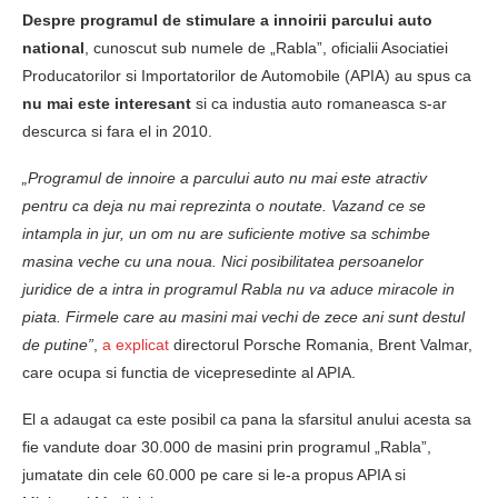
Despre programul de stimulare a innoirii parcului auto
national
, cunoscut sub numele de „Rabla”, oficialii Asociatiei
Producatorilor si Importatorilor de Automobile (APIA) au spus ca
nu mai este interesant
si ca industia auto romaneasca s-ar
descurca si fara el in 2010.
„Programul de innoire a parcului auto nu mai este atractiv
pentru ca deja nu mai reprezinta o noutate. Vazand ce se
intampla in jur, un om nu are suficiente motive sa schimbe
masina veche cu una noua. Nici posibilitatea persoanelor
juridice de a intra in programul Rabla nu va aduce miracole in
piata. Firmele care au masini mai vechi de zece ani sunt destul
de putine”
,
a explicat
directorul Porsche Romania, Brent Valmar,
care ocupa si functia de vicepresedinte al APIA.
El a adaugat ca este posibil ca pana la sfarsitul anului acesta sa
fie vandute doar 30.000 de masini prin programul „Rabla”,
jumatate din cele 60.000 pe care si le-a propus APIA si