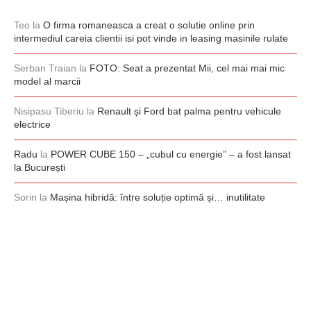
Teo
la
O firma romaneasca a creat o solutie online prin
intermediul careia clientii isi pot vinde in leasing masinile rulate
Serban Traian
la
FOTO: Seat a prezentat Mii, cel mai mai mic
model al marcii
Nisipasu Tiberiu
la
Renault și Ford bat palma pentru vehicule
electrice
Radu
la
POWER CUBE 150 – „cubul cu energie” – a fost lansat
la București
Sorin
la
Mașina hibridă: între soluție optimă și… inutilitate