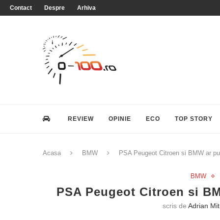
Contact
Despre
Arhiva
REVIEW
OPINIE
ECO
TOP STORY
Acasa
BMW
PSA Peugeot Citroen si BMW ar put
BMW
PSA Peugeot Citroen si BM
scris de
Adrian Mi