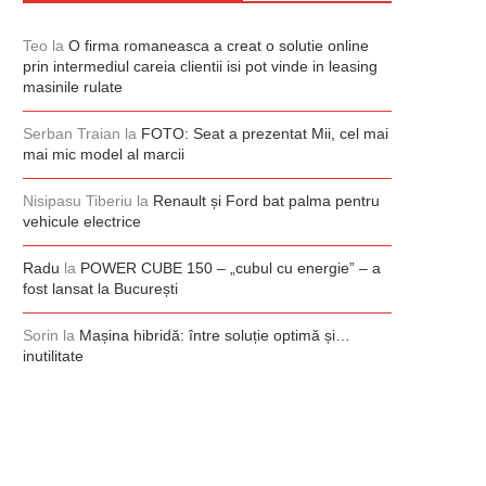
Teo
la
O firma romaneasca a creat o solutie online
prin intermediul careia clientii isi pot vinde in leasing
masinile rulate
Serban Traian
la
FOTO: Seat a prezentat Mii, cel mai
mai mic model al marcii
Nisipasu Tiberiu
la
Renault și Ford bat palma pentru
vehicule electrice
Radu
la
POWER CUBE 150 – „cubul cu energie” – a
fost lansat la București
Sorin
la
Mașina hibridă: între soluție optimă și…
inutilitate