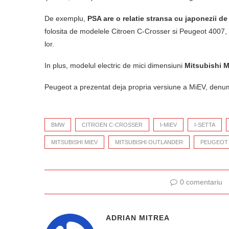
De exemplu,
PSA are o relatie stransa cu japonezii de
folosita de modelele Citroen C-Crosser si Peugeot 4007, 
lor.
In plus, modelul electric de mici dimensiuni
Mitsubishi M
Peugeot a prezentat deja propria versiune a MiEV, denum
BMW
CITROEN C-CROSSER
I-MIEV
I-SETTA
MITSUBISHI MIEV
MITSUBISHI OUTLANDER
PEUGEOT 
0 comentariu
ADRIAN MITREA