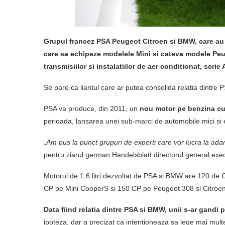
Grupul francez PSA Peugeot Citroen si BMW, care au c
care sa echipeze modelele Mini si cateva modele Peuge
transmisiilor si instalatiilor de aer conditionat, sc
Se pare ca liantul care ar putea consolida relatia dintre
PSA va produce, din 2011, un
nou motor pe benzina cu t
perioada, lansarea unei sub-marci de automobile mici si
„Am pus la punct grupuri de experti care vor lucra la ada
pentru ziarul german Handelsblatt directorul general exec
Motorul de 1,6 litri dezvoltat de PSA si BMW are 120 de C
CP pe Mini CooperS si 150 CP pe Peugeot 308 si Citroe
Data fiind relatia dintre PSA si BMW, unii s-ar gandi 
ipoteza, dar a precizat ca intentioneaza sa lege mai mult