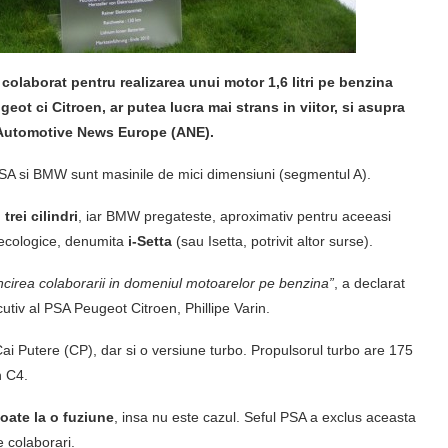
olaborat pentru realizarea unui motor 1,6 litri pe benzina
ot ci Citroen, ar putea lucra mai strans in viitor, si asupra
rie Automotive News Europe (ANE).
 PSA si BMW sunt masinile de mici dimensiuni (segmentul A).
rei cilindri
, iar BMW pregateste, aproximativ pentru aceeasi
 ecologice, denumita
i-Setta
(sau Isetta, potrivit altor surse).
ncirea colaborarii in domeniul motoarelor pe benzina”
, a declarat
utiv al PSA Peugeot Citroen, Phillipe Varin.
ai Putere (CP), dar si o versiune turbo. Propulsorul turbo are 175
n C4.
poate la o fuziune
, insa nu este cazul. Seful PSA a exclus aceasta
e colaborari.