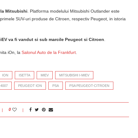
 la Mitsubishi
. Platforma modelului Mitsubishi Outlander este
primele SUV-uri produse de Citroen, respectiv Peugeot, in istoria
iEV va fi vandut si sub marcile Peugeot si Citroen
.
ita iOn, la
Salonul Auto de la Frankfurt
.
ION
ISETTA
MIEV
MITSUBISHI I-MIEV
4007
PEUGEOT ION
PSA
PSA PEUGEOT-CITROEN
0