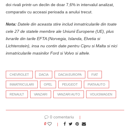
doi rivali printr-un declin de doar 7,6% in intervalul analizat,
comparativ cu acceasi perioada a anului trecut.
Nota:
Datele din aceasta stire includ inmatricularile din toate
cele 27 de statele membre ale Uniunii Europene (UE), plus
livrarile din tarile EFTA (Norvegia, Islanda, Elvetia si
Lichtenstein), insa nu contin date pentru Cipru si Malta si nici
inmatricularile masinilor Ford si Volvo si altele.
CHEVROLET
DACIA
DACIA EUROPA
FIAT
INMATRICULARI
OPEL
PEUGEOT
PIATA AUTO
RENAULT
VANZARI
VANZARI AUTO
VOLKSWAGEN
0 comentariu
0