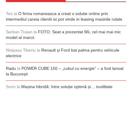
Teo
la
O firma romaneasca a creat o solutie online prin
intermediul careia clientii isi pot vinde in leasing masinile rulate
Serban Traian
la
FOTO: Seat a prezentat Mii, cel mai mai mic
model al marcii
Nisipasu Tiberiu
la
Renault și Ford bat palma pentru vehicule
electrice
Radu
la
POWER CUBE 150 – „cubul cu energie” – a fost lansat
la București
Sorin
la
Mașina hibridă: între soluție optimă și… inutilitate