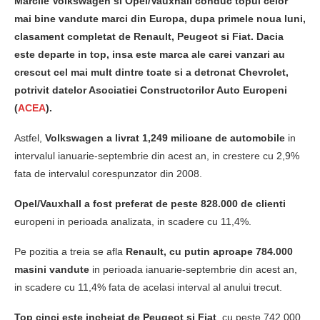
Marcile Volkswagen si Opel/Vauxhall conduc topul celor
mai bine vandute marci din Europa, dupa primele noua luni,
clasament completat de Renault, Peugeot si Fiat. Dacia
este departe in top, insa este marca ale carei vanzari au
crescut cel mai mult dintre toate si a detronat Chevrolet,
potrivit datelor Asociatiei Constructorilor Auto Europeni
(
ACEA
).
Astfel,
Volkswagen a livrat 1,249 milioane de automobile
in
intervalul ianuarie-septembrie din acest an, in crestere cu 2,9%
fata de intervalul corespunzator din 2008.
Opel/Vauxhall a fost preferat de peste 828.000 de clienti
europeni in perioada analizata, in scadere cu 11,4%.
Pe pozitia a treia se afla
Renault, cu putin aproape 784.000
masini vandute
in perioada ianuarie-septembrie din acest an,
in scadere cu 11,4% fata de acelasi interval al anului trecut.
Top cinci este incheiat de Peugeot si Fiat
, cu peste 742.000