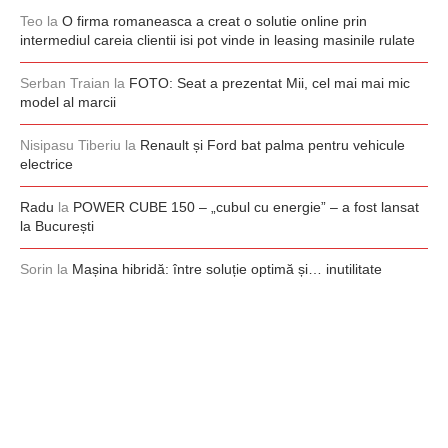
Teo
la
O firma romaneasca a creat o solutie online prin
intermediul careia clientii isi pot vinde in leasing masinile rulate
Serban Traian
la
FOTO: Seat a prezentat Mii, cel mai mai mic
model al marcii
Nisipasu Tiberiu
la
Renault și Ford bat palma pentru vehicule
electrice
Radu
la
POWER CUBE 150 – „cubul cu energie” – a fost lansat
la București
Sorin
la
Mașina hibridă: între soluție optimă și… inutilitate