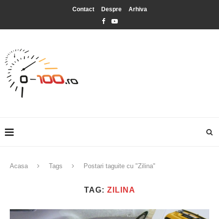
Contact
Despre
Arhiva
Acasa
Tags
Postari taguite cu "Zilina"
TAG:
ZILINA