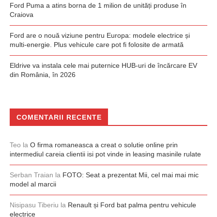
Ford Puma a atins borna de 1 milion de unități produse în
Craiova
Ford are o nouă viziune pentru Europa: modele electrice și
multi-energie. Plus vehicule care pot fi folosite de armată
Eldrive va instala cele mai puternice HUB-uri de încărcare EV
din România, în 2026
COMENTARII RECENTE
Teo
la
O firma romaneasca a creat o solutie online prin
intermediul careia clientii isi pot vinde in leasing masinile rulate
Serban Traian
la
FOTO: Seat a prezentat Mii, cel mai mai mic
model al marcii
Nisipasu Tiberiu
la
Renault și Ford bat palma pentru vehicule
electrice