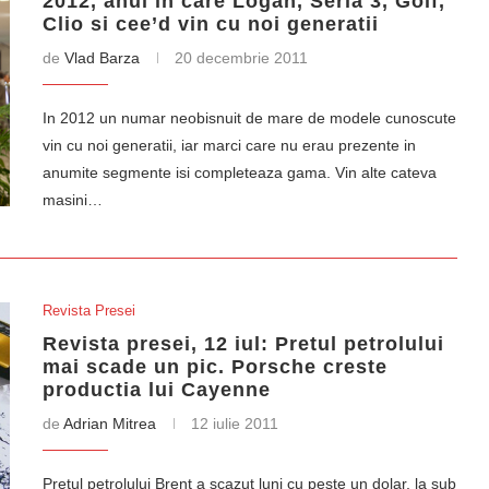
2012, anul in care Logan, Seria 3, Golf,
Clio si cee’d vin cu noi generatii
de
Vlad Barza
20 decembrie 2011
In 2012 un numar neobisnuit de mare de modele cunoscute
vin cu noi generatii, iar marci care nu erau prezente in
anumite segmente isi completeaza gama. Vin alte cateva
masini…
Revista Presei
Revista presei, 12 iul: Pretul petrolului
mai scade un pic. Porsche creste
productia lui Cayenne
de
Adrian Mitrea
12 iulie 2011
Pretul petrolului Brent a scazut luni cu peste un dolar, la sub