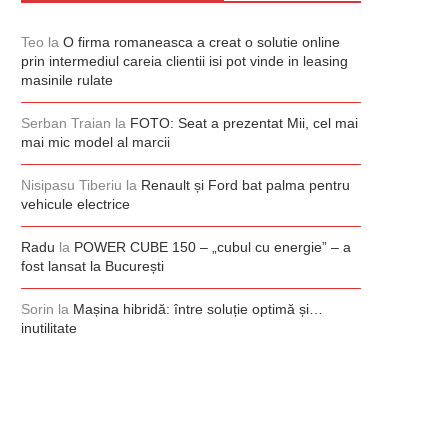
Teo
la
O firma romaneasca a creat o solutie online
prin intermediul careia clientii isi pot vinde in leasing
masinile rulate
Serban Traian
la
FOTO: Seat a prezentat Mii, cel mai
mai mic model al marcii
Nisipasu Tiberiu
la
Renault și Ford bat palma pentru
vehicule electrice
Radu
la
POWER CUBE 150 – „cubul cu energie” – a
fost lansat la București
Sorin
la
Mașina hibridă: între soluție optimă și…
inutilitate