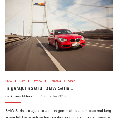
BMW
Foto
Review
Romania
Video
In garajul nostru: BMW Seria 1
de
Adrian Mitrea
17 martie 2012
BMW Seria 1 a ajuns la a doua generatie si acum este mai lung
si mai lat. Daca poti sa treci peste designul cam ciudat, masina