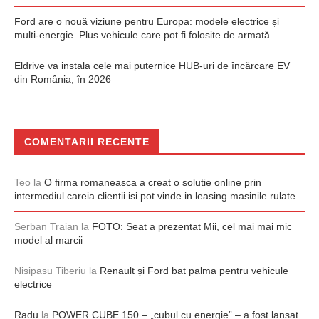
Ford are o nouă viziune pentru Europa: modele electrice și
multi-energie. Plus vehicule care pot fi folosite de armată
Eldrive va instala cele mai puternice HUB-uri de încărcare EV
din România, în 2026
COMENTARII RECENTE
Teo
la
O firma romaneasca a creat o solutie online prin
intermediul careia clientii isi pot vinde in leasing masinile rulate
Serban Traian
la
FOTO: Seat a prezentat Mii, cel mai mai mic
model al marcii
Nisipasu Tiberiu
la
Renault și Ford bat palma pentru vehicule
electrice
Radu
la
POWER CUBE 150 – „cubul cu energie” – a fost lansat