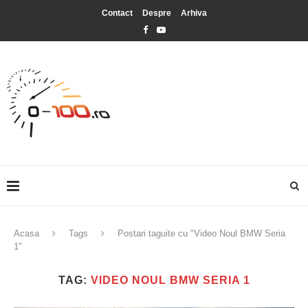
Contact
Despre
Arhiva
Acasa
Tags
Postari taguite cu "Video Noul BMW Seria
1"
TAG:
VIDEO NOUL BMW SERIA 1