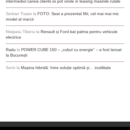
intermediul careia clientii isi pot vinde in leasing masinile rulate
Serban Traian
la
FOTO: Seat a prezentat Mii, cel mai mai mic
model al marcii
Nisipasu Tiberiu
la
Renault și Ford bat palma pentru vehicule
electrice
Radu
la
POWER CUBE 150 – „cubul cu energie” – a fost lansat
la București
Sorin
la
Mașina hibridă: între soluție optimă și… inutilitate