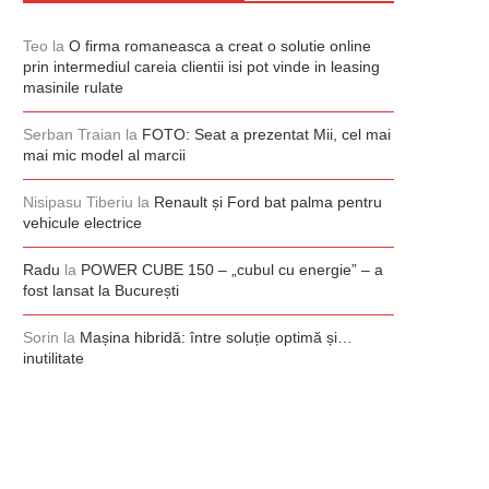
Teo
la
O firma romaneasca a creat o solutie online
prin intermediul careia clientii isi pot vinde in leasing
masinile rulate
Serban Traian
la
FOTO: Seat a prezentat Mii, cel mai
mai mic model al marcii
Nisipasu Tiberiu
la
Renault și Ford bat palma pentru
vehicule electrice
Radu
la
POWER CUBE 150 – „cubul cu energie” – a
fost lansat la București
Sorin
la
Mașina hibridă: între soluție optimă și…
inutilitate