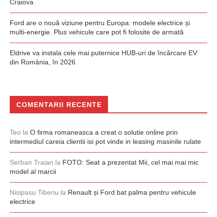
Craiova
Ford are o nouă viziune pentru Europa: modele electrice și
multi-energie. Plus vehicule care pot fi folosite de armată
Eldrive va instala cele mai puternice HUB-uri de încărcare EV
din România, în 2026
COMENTARII RECENTE
Teo
la
O firma romaneasca a creat o solutie online prin
intermediul careia clientii isi pot vinde in leasing masinile rulate
Serban Traian
la
FOTO: Seat a prezentat Mii, cel mai mai mic
model al marcii
Nisipasu Tiberiu
la
Renault și Ford bat palma pentru vehicule
electrice