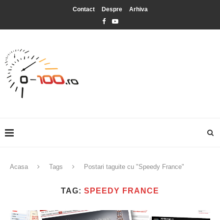
Contact
Despre
Arhiva
Acasa
Tags
Postari taguite cu "Speedy France"
TAG:
SPEEDY FRANCE