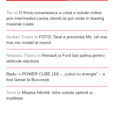
Teo
la
O firma romaneasca a creat o solutie online
prin intermediul careia clientii isi pot vinde in leasing
masinile rulate
Serban Traian
la
FOTO: Seat a prezentat Mii, cel mai
mai mic model al marcii
Nisipasu Tiberiu
la
Renault și Ford bat palma pentru
vehicule electrice
Radu
la
POWER CUBE 150 – „cubul cu energie” – a
fost lansat la București
Sorin
la
Mașina hibridă: între soluție optimă și…
inutilitate