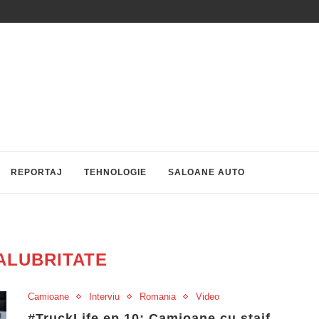
REPORTAJ
TEHNOLOGIE
SALOANE AUTO
ALUBRITATE
Camioane
Interviu
Romania
Video
#TruckLife ep.10: Camioane cu ștaif