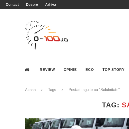
Contact
Despre
Arhiva
REVIEW
OPINIE
ECO
TOP STORY
Acasa
Tags
Postari taguite cu "Salubritate"
TAG:
S