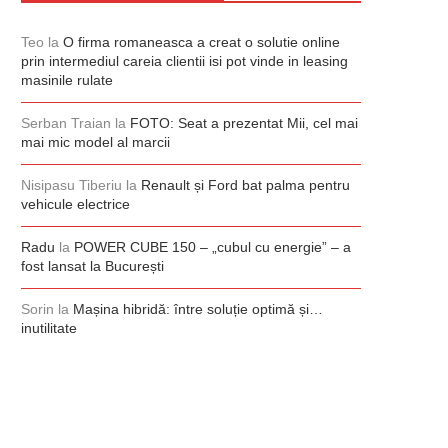
Teo
la
O firma romaneasca a creat o solutie online
prin intermediul careia clientii isi pot vinde in leasing
masinile rulate
Serban Traian
la
FOTO: Seat a prezentat Mii, cel mai
mai mic model al marcii
Nisipasu Tiberiu
la
Renault și Ford bat palma pentru
vehicule electrice
Radu
la
POWER CUBE 150 – „cubul cu energie” – a
fost lansat la București
Sorin
la
Mașina hibridă: între soluție optimă și…
inutilitate