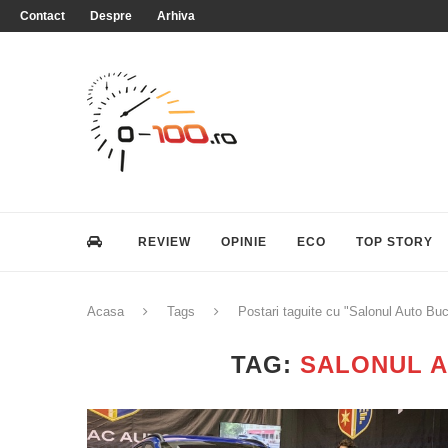
Contact
Despre
Arhiva
REVIEW
OPINIE
ECO
TOP STORY
Acasa
Tags
Postari taguite cu "Salonul Auto Buc
TAG:
SALONUL A