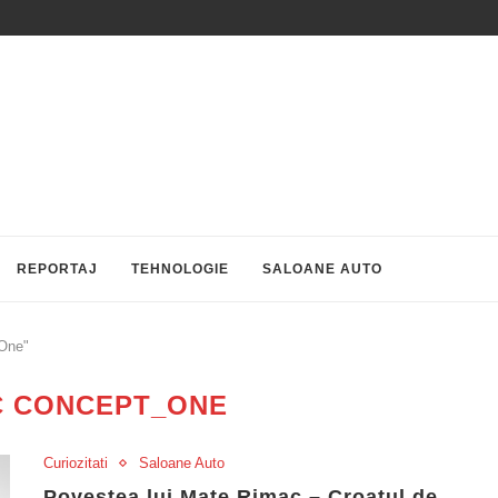
REPORTAJ
TEHNOLOGIE
SALOANE AUTO
_One"
C CONCEPT_ONE
Curiozitati
Saloane Auto
Povestea lui Mate Rimac – Croatul de