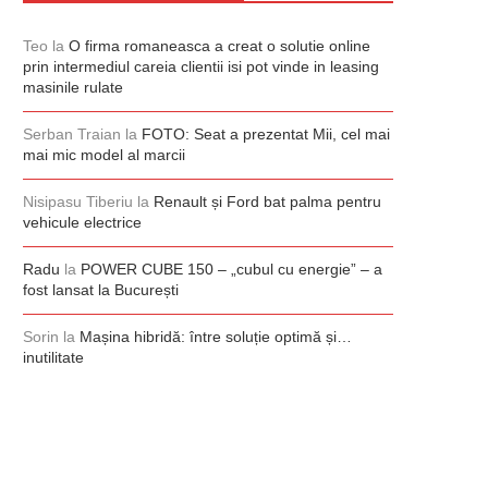
Teo
la
O firma romaneasca a creat o solutie online
prin intermediul careia clientii isi pot vinde in leasing
masinile rulate
Serban Traian
la
FOTO: Seat a prezentat Mii, cel mai
mai mic model al marcii
Nisipasu Tiberiu
la
Renault și Ford bat palma pentru
vehicule electrice
Radu
la
POWER CUBE 150 – „cubul cu energie” – a
fost lansat la București
Sorin
la
Mașina hibridă: între soluție optimă și…
inutilitate