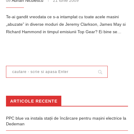
de
Adrian Niculescu
21 iunie 2009
Te-ai gandit vreodata ce s-a intamplat cu toate acele masini
„abuzate” in diverse moduri de Jeremy Clarkson, James May si
Richard Hammond in timpul emisiunii Top Gear? Ei bine se…
ARTICOLE RECENTE
PPC blue va instala stații de încărcare pentru mașini electrice la
Dedeman