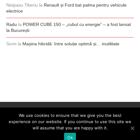
Nisipasu Tiberiu
la
Renault și Ford bat palma pentru vehicule
electrice
Radu
la
POWER CUBE 150 – „cubul cu energie” – a fost lansat
la București
Sorin
la
Mașina hibridă: între soluție optimă și… inutilitate
We use cookies to ensure that we give you the best
experience on our website. If you continue to use this site we
will assume that you are happy with it.
Ok
@2008-2026 - 0-100.ro. All Right Reserved. Designed by
0-100.ro