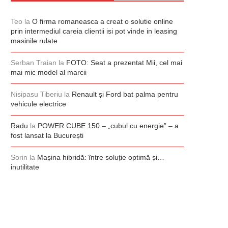
Teo
la
O firma romaneasca a creat o solutie online
prin intermediul careia clientii isi pot vinde in leasing
masinile rulate
Serban Traian
la
FOTO: Seat a prezentat Mii, cel mai
mai mic model al marcii
Nisipasu Tiberiu
la
Renault și Ford bat palma pentru
vehicule electrice
Radu
la
POWER CUBE 150 – „cubul cu energie” – a
fost lansat la București
Sorin
la
Mașina hibridă: între soluție optimă și…
inutilitate