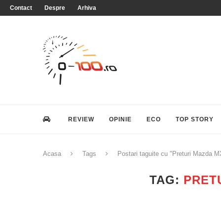
Contact
Despre
Arhiva
REVIEW
OPINIE
ECO
TOP STORY
Acasa
Tags
Postari taguite cu "Preturi Mazda M
TAG:
PRET