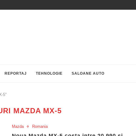
REPORTAJ
TEHNOLOGIE
SALOANE AUTO
X-5"
URI MAZDA MX-5
Mazda
Romania
Noua Mazda MX-5 costa intre 20.990 si