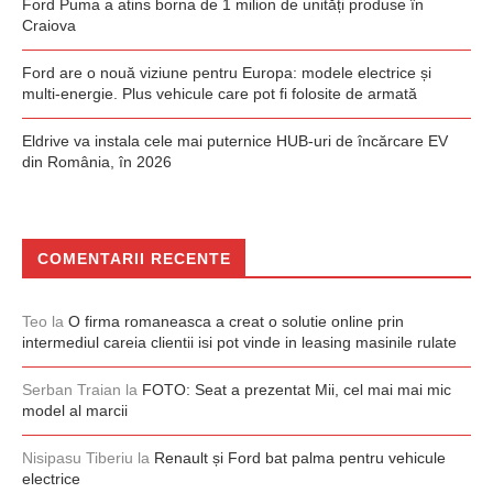
Ford Puma a atins borna de 1 milion de unități produse în
Craiova
Ford are o nouă viziune pentru Europa: modele electrice și
multi-energie. Plus vehicule care pot fi folosite de armată
Eldrive va instala cele mai puternice HUB-uri de încărcare EV
din România, în 2026
COMENTARII RECENTE
Teo
la
O firma romaneasca a creat o solutie online prin
intermediul careia clientii isi pot vinde in leasing masinile rulate
Serban Traian
la
FOTO: Seat a prezentat Mii, cel mai mai mic
model al marcii
Nisipasu Tiberiu
la
Renault și Ford bat palma pentru vehicule
electrice