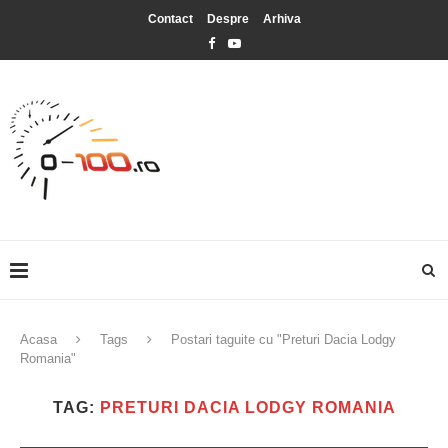
Contact
Despre
Arhiva
Acasa
Tags
Postari taguite cu "Preturi Dacia Lodgy
Romania"
TAG:
PRETURI DACIA LODGY ROMANIA