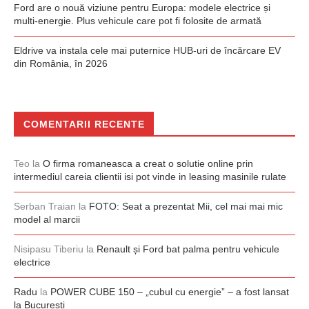
Ford are o nouă viziune pentru Europa: modele electrice și
multi-energie. Plus vehicule care pot fi folosite de armată
Eldrive va instala cele mai puternice HUB-uri de încărcare EV
din România, în 2026
COMENTARII RECENTE
Teo
la
O firma romaneasca a creat o solutie online prin
intermediul careia clientii isi pot vinde in leasing masinile rulate
Serban Traian
la
FOTO: Seat a prezentat Mii, cel mai mai mic
model al marcii
Nisipasu Tiberiu
la
Renault și Ford bat palma pentru vehicule
electrice
Radu
la
POWER CUBE 150 – „cubul cu energie” – a fost lansat
la București