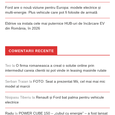
Ford are o nouă viziune pentru Europa: modele electrice și
multi-energie. Plus vehicule care pot fi folosite de armată
Eldrive va instala cele mai puternice HUB-uri de încărcare EV
din România, în 2026
COMENTARII RECENTE
Teo
la
O firma romaneasca a creat o solutie online prin
intermediul careia clientii isi pot vinde in leasing masinile rulate
Serban Traian
la
FOTO: Seat a prezentat Mii, cel mai mai mic
model al marcii
Nisipasu Tiberiu
la
Renault și Ford bat palma pentru vehicule
electrice
Radu
la
POWER CUBE 150 – „cubul cu energie” – a fost lansat