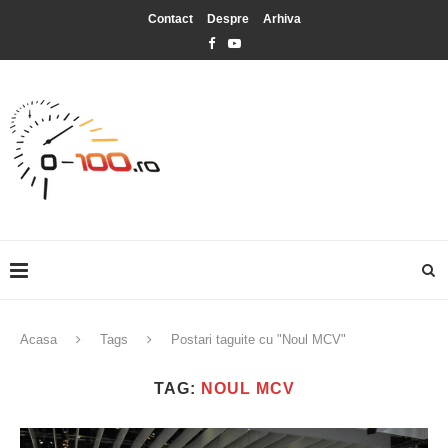
Contact
Despre
Arhiva
Acasa
Tags
Postari taguite cu "Noul MCV"
TAG:
NOUL MCV