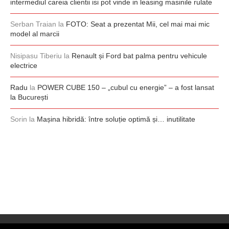
intermediul careia clientii isi pot vinde in leasing masinile rulate
Serban Traian
la
FOTO: Seat a prezentat Mii, cel mai mai mic
model al marcii
Nisipasu Tiberiu
la
Renault și Ford bat palma pentru vehicule
electrice
Radu
la
POWER CUBE 150 – „cubul cu energie” – a fost lansat
la București
Sorin
la
Mașina hibridă: între soluție optimă și… inutilitate