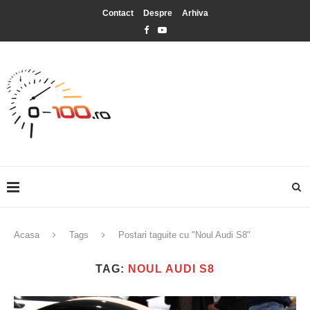
Contact
Despre
Arhiva
Acasa
Tags
Postari taguite cu "Noul Audi S8"
TAG:
NOUL AUDI S8