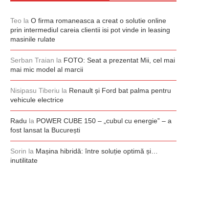
Teo
la
O firma romaneasca a creat o solutie online
prin intermediul careia clientii isi pot vinde in leasing
masinile rulate
Serban Traian
la
FOTO: Seat a prezentat Mii, cel mai
mai mic model al marcii
Nisipasu Tiberiu
la
Renault și Ford bat palma pentru
vehicule electrice
Radu
la
POWER CUBE 150 – „cubul cu energie” – a
fost lansat la București
Sorin
la
Mașina hibridă: între soluție optimă și…
inutilitate