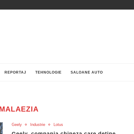
REPORTAJ
TEHNOLOGIE
SALOANE AUTO
MALAEZIA
Geely
Industrie
Lotus
Geely, compania chineza care detine