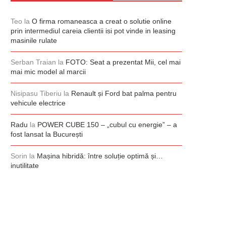
Teo
la
O firma romaneasca a creat o solutie online
prin intermediul careia clientii isi pot vinde in leasing
masinile rulate
Serban Traian
la
FOTO: Seat a prezentat Mii, cel mai
mai mic model al marcii
Nisipasu Tiberiu
la
Renault și Ford bat palma pentru
vehicule electrice
Radu
la
POWER CUBE 150 – „cubul cu energie” – a
fost lansat la București
Sorin
la
Mașina hibridă: între soluție optimă și…
inutilitate