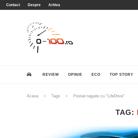
Contact
Despre
Arhiva
REVIEW
OPINIE
ECO
TOP STORY
Acasa
Tags
Postari taguite cu "LifeDrive"
TAG: