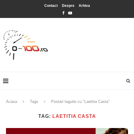
Contact
Despre
Arhiva
Acasa
Tags
Postari taguite cu "Laetitia Casta"
TAG:
LAETITIA CASTA