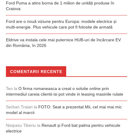
Ford Puma a atins borna de 1 milion de unități produse în
Craiova
Ford are o nouă viziune pentru Europa: modele electrice și
multi-energie. Plus vehicule care pot fi folosite de armată
Eldrive va instala cele mai puternice HUB-uri de încărcare EV
din România, în 2026
COMENTARII RECENTE
Teo
la
O firma romaneasca a creat o solutie online prin
intermediul careia clientii isi pot vinde in leasing masinile rulate
Serban Traian
la
FOTO: Seat a prezentat Mii, cel mai mai mic
model al marcii
Nisipasu Tiberiu
la
Renault și Ford bat palma pentru vehicule
electrice