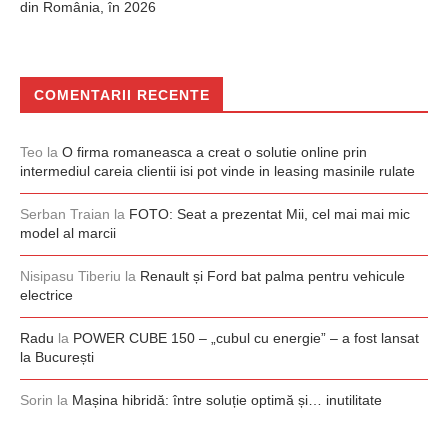
din România, în 2026
COMENTARII RECENTE
Teo
la
O firma romaneasca a creat o solutie online prin
intermediul careia clientii isi pot vinde in leasing masinile rulate
Serban Traian
la
FOTO: Seat a prezentat Mii, cel mai mai mic
model al marcii
Nisipasu Tiberiu
la
Renault și Ford bat palma pentru vehicule
electrice
Radu
la
POWER CUBE 150 – „cubul cu energie” – a fost lansat
la București
Sorin
la
Mașina hibridă: între soluție optimă și… inutilitate