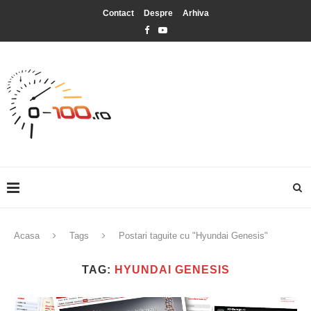
Contact
Despre
Arhiva
Acasa
Tags
Postari taguite cu "Hyundai Genesis"
TAG:
HYUNDAI GENESIS