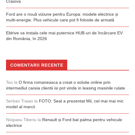
Craiova
Ford are o nouă viziune pentru Europa: modele electrice și
multi-energie. Plus vehicule care pot fi folosite de armată
Eldrive va instala cele mai puternice HUB-uri de încărcare EV
din România, în 2026
COMENTARII RECENTE
Teo
la
O firma romaneasca a creat o solutie online prin
intermediul careia clientii isi pot vinde in leasing masinile rulate
Serban Traian
la
FOTO: Seat a prezentat Mii, cel mai mai mic
model al marcii
Nisipasu Tiberiu
la
Renault și Ford bat palma pentru vehicule
electrice