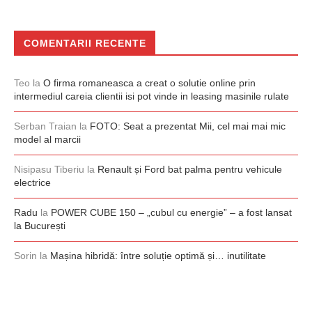
COMENTARII RECENTE
Teo
la
O firma romaneasca a creat o solutie online prin
intermediul careia clientii isi pot vinde in leasing masinile rulate
Serban Traian
la
FOTO: Seat a prezentat Mii, cel mai mai mic
model al marcii
Nisipasu Tiberiu
la
Renault și Ford bat palma pentru vehicule
electrice
Radu
la
POWER CUBE 150 – „cubul cu energie” – a fost lansat
la București
Sorin
la
Mașina hibridă: între soluție optimă și… inutilitate