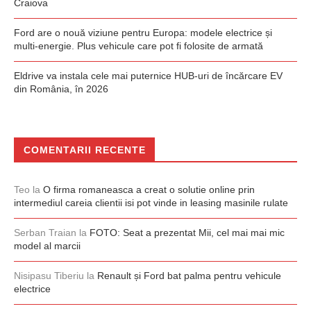
Craiova
Ford are o nouă viziune pentru Europa: modele electrice și
multi-energie. Plus vehicule care pot fi folosite de armată
Eldrive va instala cele mai puternice HUB-uri de încărcare EV
din România, în 2026
COMENTARII RECENTE
Teo
la
O firma romaneasca a creat o solutie online prin
intermediul careia clientii isi pot vinde in leasing masinile rulate
Serban Traian
la
FOTO: Seat a prezentat Mii, cel mai mai mic
model al marcii
Nisipasu Tiberiu
la
Renault și Ford bat palma pentru vehicule
electrice