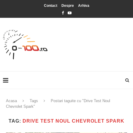
Contact
Despre
Arhiva
Acasa
Tags
Postari taguite cu "Drive Test Noul
Chevrolet Spark"
TAG:
DRIVE TEST NOUL CHEVROLET SPARK