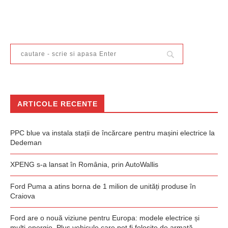
ARTICOLE RECENTE
PPC blue va instala stații de încărcare pentru mașini electrice la
Dedeman
XPENG s-a lansat în România, prin AutoWallis
Ford Puma a atins borna de 1 milion de unități produse în
Craiova
Ford are o nouă viziune pentru Europa: modele electrice și
multi-energie. Plus vehicule care pot fi folosite de armată