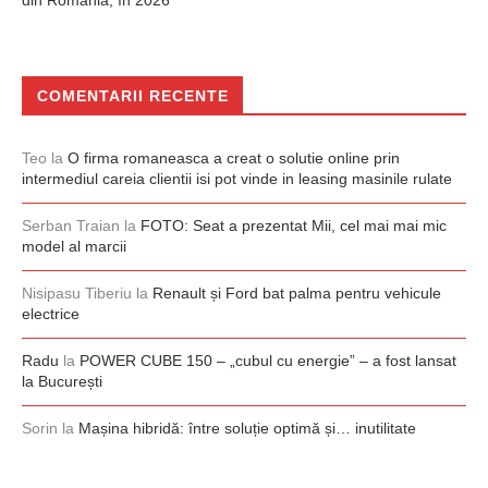
din România, în 2026
COMENTARII RECENTE
Teo
la
O firma romaneasca a creat o solutie online prin
intermediul careia clientii isi pot vinde in leasing masinile rulate
Serban Traian
la
FOTO: Seat a prezentat Mii, cel mai mai mic
model al marcii
Nisipasu Tiberiu
la
Renault și Ford bat palma pentru vehicule
electrice
Radu
la
POWER CUBE 150 – „cubul cu energie” – a fost lansat
la București
Sorin
la
Mașina hibridă: între soluție optimă și… inutilitate