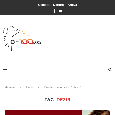
Contact
Despre
Arhiva
Acasa
Tags
Postari taguite cu "DeZir"
TAG:
DEZIR