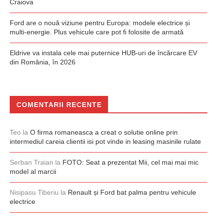
Craiova
Ford are o nouă viziune pentru Europa: modele electrice și
multi-energie. Plus vehicule care pot fi folosite de armată
Eldrive va instala cele mai puternice HUB-uri de încărcare EV
din România, în 2026
COMENTARII RECENTE
Teo
la
O firma romaneasca a creat o solutie online prin
intermediul careia clientii isi pot vinde in leasing masinile rulate
Serban Traian
la
FOTO: Seat a prezentat Mii, cel mai mai mic
model al marcii
Nisipasu Tiberiu
la
Renault și Ford bat palma pentru vehicule
electrice