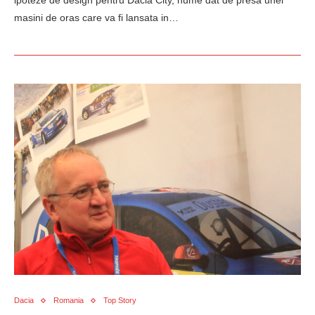
ipoteze de design pentru Dacia City, nume dat de presa unei
masini de oras care va fi lansata in…
Dacia
Romania
Top Story