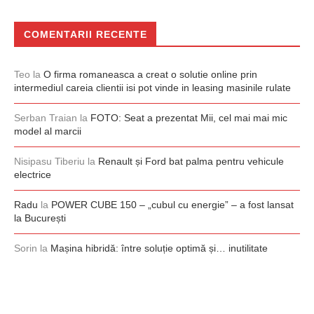
COMENTARII RECENTE
Teo
la
O firma romaneasca a creat o solutie online prin
intermediul careia clientii isi pot vinde in leasing masinile rulate
Serban Traian
la
FOTO: Seat a prezentat Mii, cel mai mai mic
model al marcii
Nisipasu Tiberiu
la
Renault și Ford bat palma pentru vehicule
electrice
Radu
la
POWER CUBE 150 – „cubul cu energie” – a fost lansat
la București
Sorin
la
Mașina hibridă: între soluție optimă și… inutilitate