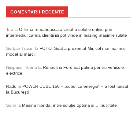
COMENTARII RECENTE
Teo
la
O firma romaneasca a creat o solutie online prin
intermediul careia clientii isi pot vinde in leasing masinile rulate
Serban Traian
la
FOTO: Seat a prezentat Mii, cel mai mai mic
model al marcii
Nisipasu Tiberiu
la
Renault și Ford bat palma pentru vehicule
electrice
Radu
la
POWER CUBE 150 – „cubul cu energie” – a fost lansat
la București
Sorin
la
Mașina hibridă: între soluție optimă și… inutilitate