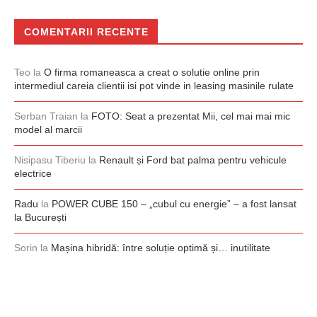
COMENTARII RECENTE
Teo
la
O firma romaneasca a creat o solutie online prin
intermediul careia clientii isi pot vinde in leasing masinile rulate
Serban Traian
la
FOTO: Seat a prezentat Mii, cel mai mai mic
model al marcii
Nisipasu Tiberiu
la
Renault și Ford bat palma pentru vehicule
electrice
Radu
la
POWER CUBE 150 – „cubul cu energie” – a fost lansat
la București
Sorin
la
Mașina hibridă: între soluție optimă și… inutilitate