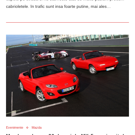
cabrioletele. In trafic sunt insa foarte putine, mai ales…
Evenimente
Mazda