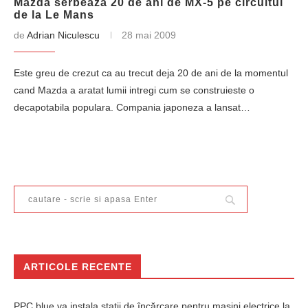
Mazda serbeaza 20 de ani de MX-5 pe circuitul
de la Le Mans
de
Adrian Niculescu
28 mai 2009
Este greu de crezut ca au trecut deja 20 de ani de la momentul
cand Mazda a aratat lumii intregi cum se construieste o
decapotabila populara. Compania japoneza a lansat…
ARTICOLE RECENTE
PPC blue va instala stații de încărcare pentru mașini electrice la