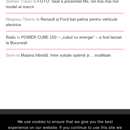
Serban Traian
la
FOTO: Seat a prezentat Mii, cel mai mai mic
model al marcii
Nisipasu Tiberiu
la
Renault și Ford bat palma pentru vehicule
electrice
Radu
la
POWER CUBE 150 – „cubul cu energie” – a fost lansat
la București
Sorin
la
Mașina hibridă: între soluție optimă și… inutilitate
We use cookies to ensure that we give you the best
experience on our website. If you continue to use this site we