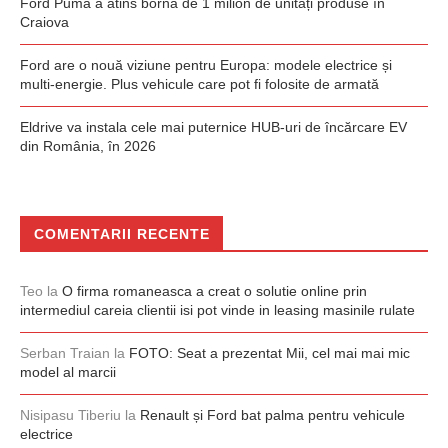
Ford Puma a atins borna de 1 milion de unități produse în
Craiova
Ford are o nouă viziune pentru Europa: modele electrice și
multi-energie. Plus vehicule care pot fi folosite de armată
Eldrive va instala cele mai puternice HUB-uri de încărcare EV
din România, în 2026
COMENTARII RECENTE
Teo
la
O firma romaneasca a creat o solutie online prin
intermediul careia clientii isi pot vinde in leasing masinile rulate
Serban Traian
la
FOTO: Seat a prezentat Mii, cel mai mai mic
model al marcii
Nisipasu Tiberiu
la
Renault și Ford bat palma pentru vehicule
electrice