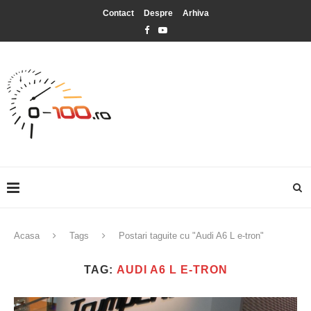
Contact
Despre
Arhiva
Acasa
Tags
Postari taguite cu "Audi A6 L e-tron"
TAG:
AUDI A6 L E-TRON