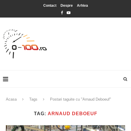
Contact
Despre
Arhiva
Acasa
Tags
Postari taguite cu "Arnaud Deboeuf"
TAG:
ARNAUD DEBOEUF