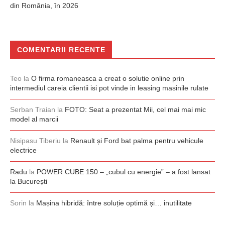
din România, în 2026
COMENTARII RECENTE
Teo
la
O firma romaneasca a creat o solutie online prin
intermediul careia clientii isi pot vinde in leasing masinile rulate
Serban Traian
la
FOTO: Seat a prezentat Mii, cel mai mai mic
model al marcii
Nisipasu Tiberiu
la
Renault și Ford bat palma pentru vehicule
electrice
Radu
la
POWER CUBE 150 – „cubul cu energie” – a fost lansat
la București
Sorin
la
Mașina hibridă: între soluție optimă și… inutilitate