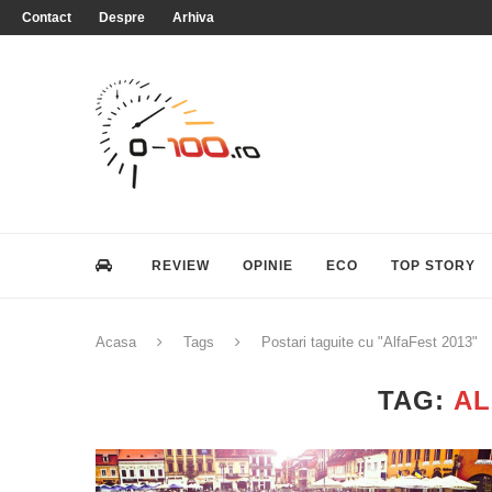
Contact
Despre
Arhiva
REVIEW
OPINIE
ECO
TOP STORY
Acasa
Tags
Postari taguite cu "AlfaFest 2013"
TAG:
AL