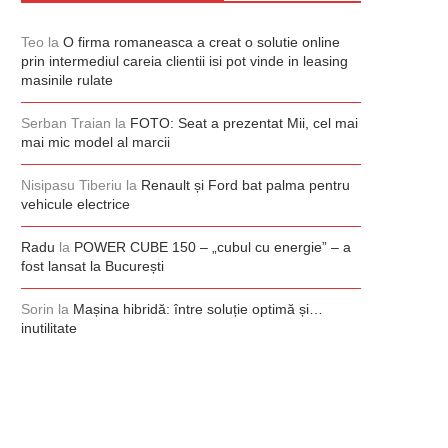
Teo
la
O firma romaneasca a creat o solutie online
prin intermediul careia clientii isi pot vinde in leasing
masinile rulate
Serban Traian
la
FOTO: Seat a prezentat Mii, cel mai
mai mic model al marcii
Nisipasu Tiberiu
la
Renault și Ford bat palma pentru
vehicule electrice
Radu
la
POWER CUBE 150 – „cubul cu energie” – a
fost lansat la București
Sorin
la
Mașina hibridă: între soluție optimă și…
inutilitate