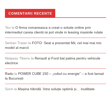
COMENTARII RECENTE
Teo
la
O firma romaneasca a creat o solutie online prin
intermediul careia clientii isi pot vinde in leasing masinile rulate
Serban Traian
la
FOTO: Seat a prezentat Mii, cel mai mai mic
model al marcii
Nisipasu Tiberiu
la
Renault și Ford bat palma pentru vehicule
electrice
Radu
la
POWER CUBE 150 – „cubul cu energie” – a fost lansat
la București
Sorin
la
Mașina hibridă: între soluție optimă și… inutilitate