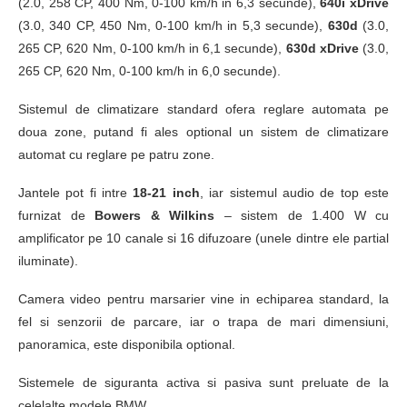
(2.0, 258 CP, 400 Nm, 0-100 km/h in 6,3 secunde),
640i xDrive
(3.0, 340 CP, 450 Nm, 0-100 km/h in 5,3 secunde),
630d
(3.0,
265 CP, 620 Nm, 0-100 km/h in 6,1 secunde),
630d xDrive
(3.0,
265 CP, 620 Nm, 0-100 km/h in 6,0 secunde).
Sistemul de climatizare standard ofera reglare automata pe
doua zone, putand fi ales optional un sistem de climatizare
automat cu reglare pe patru zone.
Jantele pot fi intre
18-21 inch
, iar sistemul audio de top este
furnizat de
Bowers & Wilkins
– sistem de 1.400 W cu
amplificator pe 10 canale si 16 difuzoare (unele dintre ele partial
iluminate).
Camera video pentru marsarier vine in echiparea standard, la
fel si senzorii de parcare, iar o trapa de mari dimensiuni,
panoramica, este disponibila optional.
Sistemele de siguranta activa si pasiva sunt preluate de la
celelalte modele BMW.