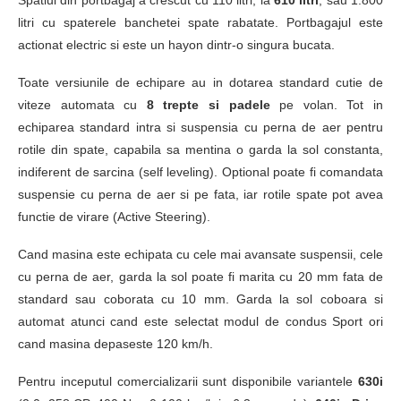
litri cu spaterele banchetei spate rabatate. Portbagajul este
actionat electric si este un hayon dintr-o singura bucata.
Toate versiunile de echipare au in dotarea standard cutie de
viteze automata cu
8 trepte si padele
pe volan. Tot in
echiparea standard intra si suspensia cu perna de aer pentru
rotile din spate, capabila sa mentina o garda la sol constanta,
indiferent de sarcina (self leveling). Optional poate fi comandata
suspensie cu perna de aer si pe fata, iar rotile spate pot avea
functie de virare (Active Steering).
Cand masina este echipata cu cele mai avansate suspensii, cele
cu perna de aer, garda la sol poate fi marita cu 20 mm fata de
standard sau coborata cu 10 mm. Garda la sol coboara si
automat atunci cand este selectat modul de condus Sport ori
cand masina depaseste 120 km/h.
Pentru inceputul comercializarii sunt disponibile variantele
630i