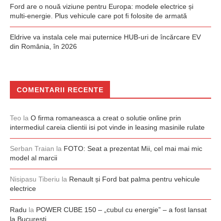
Ford are o nouă viziune pentru Europa: modele electrice și
multi-energie. Plus vehicule care pot fi folosite de armată
Eldrive va instala cele mai puternice HUB-uri de încărcare EV
din România, în 2026
COMENTARII RECENTE
Teo
la
O firma romaneasca a creat o solutie online prin
intermediul careia clientii isi pot vinde in leasing masinile rulate
Serban Traian
la
FOTO: Seat a prezentat Mii, cel mai mai mic
model al marcii
Nisipasu Tiberiu
la
Renault și Ford bat palma pentru vehicule
electrice
Radu
la
POWER CUBE 150 – „cubul cu energie” – a fost lansat
la București