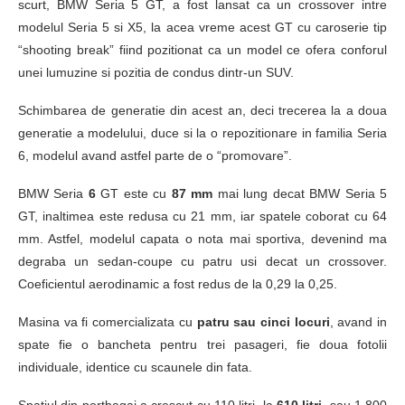
scurt, BMW Seria 5 GT, a fost lansat ca un crossover intre
modelul Seria 5 si X5, la acea vreme acest GT cu caroserie tip
“shooting break” fiind pozitionat ca un model ce ofera conforul
unei lumuzine si pozitia de condus dintr-un SUV.
Schimbarea de generatie din acest an, deci trecerea la a doua
generatie a modelului, duce si la o repozitionare in familia Seria
6, modelul avand astfel parte de o “promovare”.
BMW Seria
6
GT este cu
87 mm
mai lung decat BMW Seria 5
GT, inaltimea este redusa cu 21 mm, iar spatele coborat cu 64
mm. Astfel, modelul capata o nota mai sportiva, devenind ma
degraba un sedan-coupe cu patru usi decat un crossover.
Coeficientul aerodinamic a fost redus de la 0,29 la 0,25.
Masina va fi comercializata cu
patru sau cinci locuri
, avand in
spate fie o bancheta pentru trei pasageri, fie doua fotolii
individuale, identice cu scaunele din fata.
Spatiul din portbagaj a crescut cu 110 litri, la
610 litri
, sau 1.800